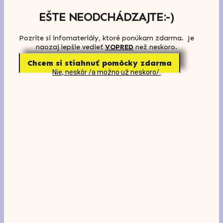
EŠTE NEODCHÁDZAJTE:-)
Pozrite si infomateriály, ktoré ponúkam zdarma. Je
naozaj lepšie vedieť
VOPRED
než neskoro.
Chcem si stiahnuť pomôcky zdarma
Nie, neskôr /a možno už neskoro/.