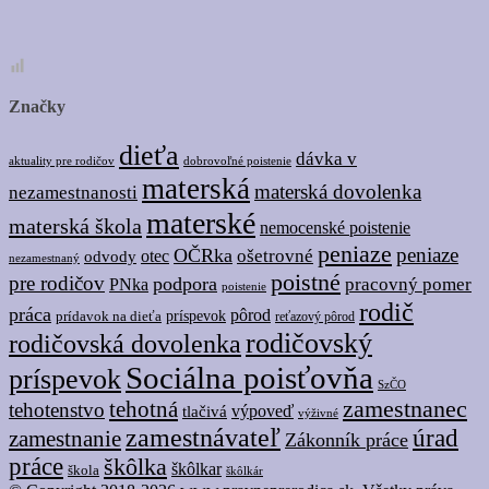
Značky
dieťa
dávka v
dobrovoľné poistenie
aktuality pre rodičov
materská
materská dovolenka
nezamestnanosti
materské
materská škola
nemocenské poistenie
peniaze
peniaze
OČRka
ošetrovné
odvody
otec
nezamestnaný
poistné
pre rodičov
podpora
pracovný pomer
PNka
poistenie
rodič
práca
pôrod
prídavok na dieťa
príspevok
reťazový pôrod
rodičovský
rodičovská dovolenka
Sociálna poisťovňa
príspevok
SzČO
tehotná
zamestnanec
tehotenstvo
tlačivá
výpoveď
výživné
zamestnávateľ
úrad
zamestnanie
Zákonník práce
práce
škôlka
škôlkar
škola
škôlkár