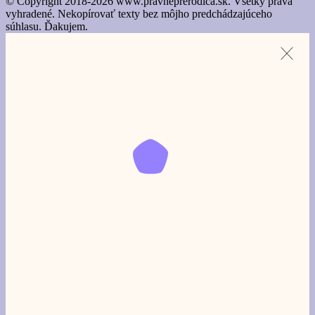
© Copyright 2018-2026 www.pravneprerodica.sk. Všetky práva
vyhradené. Nekopírovať texty bez môjho predchádzajúceho
súhlasu. Ďakujem.