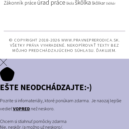
úrad práce
škôlka
Zákonník práce
škôlkar
škola
škôlkár
© COPYRIGHT 2018-2026 WWW.PRAVNEPRERODICA.SK.
VŠETKY PRÁVA VYHRADENÉ. NEKOPÍROVAŤ TEXTY BEZ
MÔJHO PREDCHÁDZAJÚCEHO SÚHLASU. ĎAKUJEM.
EŠTE NEODCHÁDZAJTE:-)
Pozrite si infomateriály, ktoré ponúkam zdarma. Je naozaj lepšie
vedieť
VOPRED
než neskoro.
Chcem si stiahnuť pomôcky zdarma
Nie, neskôr /a možno už neskoro/.