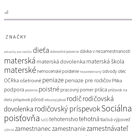
ZNAČKY
dieťa
dávka v nezamestnanosti
dobrovoľné poistenie
aktuality pre rodičov
materská
materská škola
materská dovolenka
materské
nemocenské poistenie
odvody
otec
nezamestnaný
peniaze
peniaze pre rodičov
OČRka
ošetrovné
PNka
poistné
podpora
práca
pracovný pomer
prídavok na
poistenie
rodič
rodičovská
pôrod
príspevok
dieťa
reťazový pôrod
Sociálna
rodičovský príspevok
dovolenka
poisťovňa
tehotná
tehotenstvo
tlačivá
výpoveď
SzČO
zamestnávateľ
zamestnanec
zamestnanie
výživné