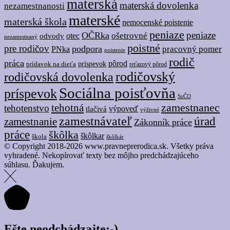
materská
materská dovolenka
nezamestnanosti
materské
materská škola
nemocenské poistenie
peniaze
peniaze
OČRka
ošetrovné
odvody
otec
nezamestnaný
poistné
pre rodičov
podpora
pracovný pomer
PNka
poistenie
rodič
práca
pôrod
prídavok na dieťa
príspevok
reťazový pôrod
rodičovský
rodičovská dovolenka
Sociálna poisťovňa
príspevok
SzČO
tehotná
zamestnanec
tehotenstvo
tlačivá
výpoveď
výživné
zamestnávateľ
úrad
zamestnanie
Zákonník práce
práce
škôlka
škôlkar
škola
škôlkár
© Copyright 2018-2026 www.pravneprerodica.sk. Všetky práva
vyhradené. Nekopírovať texty bez môjho predchádzajúceho
súhlasu. Ďakujem.
Ešte neodchádzajte:-)